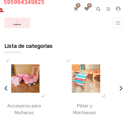
595994349825
0
0
Lista de categorías
Pikler y
Puestos de
Montessori
Venta