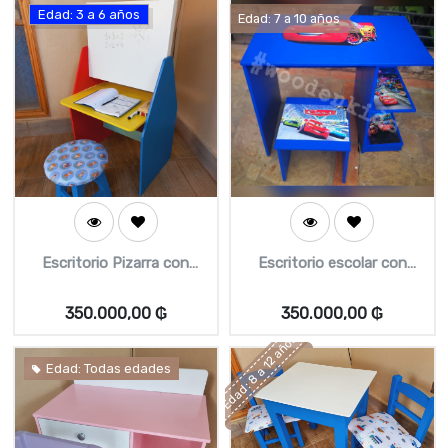
Edad: 3 a 6 años
Edad: 7 a 10 años
Escritorio Pizarra con
Escritorio escolar con
butaca
butaca especial
350.000,00
₲
350.000,00
₲
Edad: 8 a 12 años
Edad: Todas edades