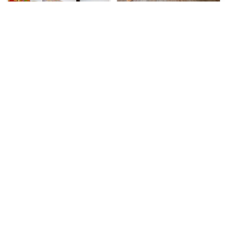
Rampa Pikler
150.000,00
₲
Pupitre escolar
250.000,00
₲
Edad: 3 a 6 años
Silla con pupitre