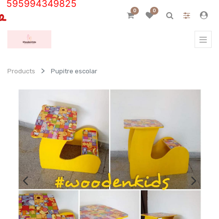
595994349825
0
0
Products
Pupitre escolar