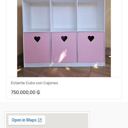
ante Cubo con Cajones
Estante
.000,00
₲
590.0