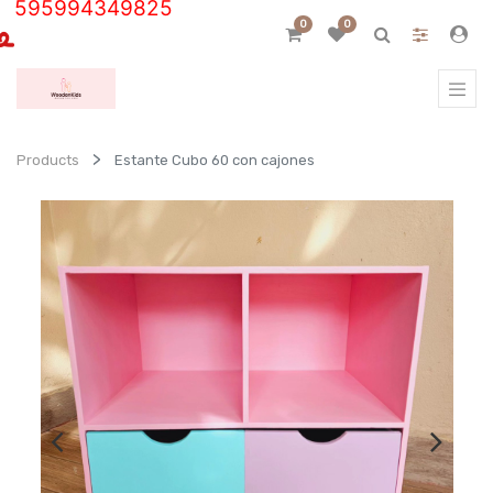
595994349825
0
0
Products
Estante Cubo 60 con cajones